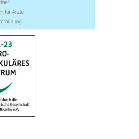
tner
n für Ärzte
terbildung