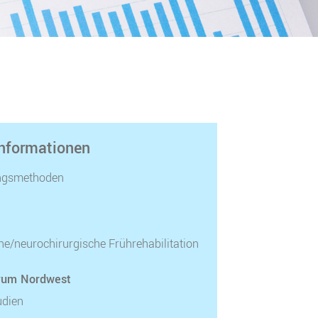
Informationen
ngsmethoden
e/neurochirurgische Frührehabilitation
rum Nordwest
udien