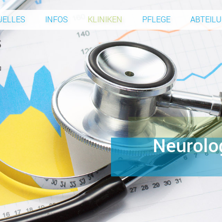
UELLES
INFOS
KLINIKEN
PFLEGE
ABTEIL
Neurolo